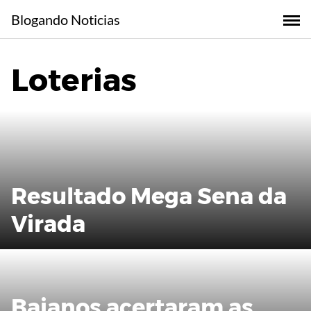
Skip
Blogando Noticias
to
content
Loterias
Resultado Mega Sena da
Virada
Baianos acertaram as